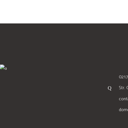
021.
Str. 
cont
dome