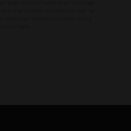
dictum tempor vehicula. Praesent tempor vel orci eget
tellus id purus efficitur consectetur in eu odio. Sed
inia facilisis libero. Phasellus a consectetur enim, a
facilisis magna.