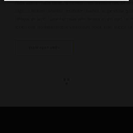
Nulla ultrices nulla turpis, at laoreet risus tincidunt nec. Ut 
dapibus. Nullam convallis vestibulum blandit. Suspendisse quis 
tristique ex justo. Curabitur risus velit, lacinia eu est eget, lac
scelerisque leo. Pellentesque vestibulum dolor a dui auctor, ut 
VIEW FEATURES