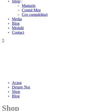
Shop
Magazin
Contul Meu
Coș cumpărături
Media
Blog
Medalii
Contact
Acasa
Despre Noi
Shop
Blog
Shop