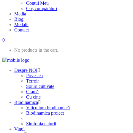
Contul Meu
Coș cumpărături
Media
Blog
Medalii
Contact
0
No products in the cart.
Despre NOI
Povestea
Terroir
Soiuri cultivate
Cramă
Cu cine
Biodinamica
Viticultura biodinamică
Biodinamica proiect
Simfonia naturii
Vinul