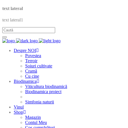
text lateral
text lateral1
Despre NOI
Povestea
Terroir
Soiuri cultivate
Cramă
Cu cine
Biodinamica
Viticultura biodinamică
Biodinamica proiect
Simfonia naturii
Vinul
Shop
Magazin
Contul Meu
Coș cumpărături