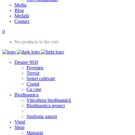
Media
Blog
Medalii
Contact
0
No products in the cart.
Despre NOI
Povestea
Terroir
Soiuri cultivate
Cramă
Cu cine
Biodinamica
Viticultura biodinamică
Biodinamica proiect
Simfonia naturii
Vinul
Shop
Magazin