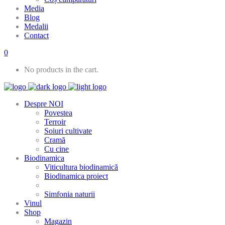
Media
Blog
Medalii
Contact
0
No products in the cart.
Despre NOI
Povestea
Terroir
Soiuri cultivate
Cramă
Cu cine
Biodinamica
Viticultura biodinamică
Biodinamica proiect
Simfonia naturii
Vinul
Shop
Magazin