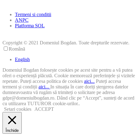
Termeni si conditii
ANPC
Platforma SOL
Copyright © 2021 Domeniul Bogdan. Toate drepturile rezervate.
Română
English
Domeniul Bogdan folosește cookies pe acest site pentru a vă putea
oferi o experiență plăcută. Cookie memorează preferințele și vizitele
repetate. Puteți accesa politica de cookies
aici...
Puteți accesa
termeni și condiții
aici...
In situația în care doriți ștergerea datelor
dumneavoastra vă rugăm să trimiteți o solicitare pe adresa
gdpr@domeniulbogdan.ro. Dând clic pe “Accept”, sunteți de acord
cu utilizarea TUTUROR cookie-urilor..
Setari cookies
ACCEPT
Închide