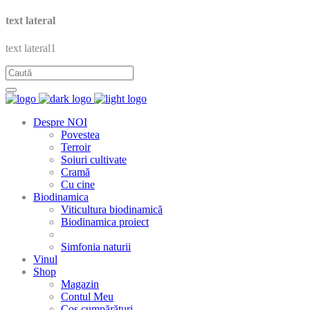
text lateral
text lateral1
Despre NOI
Povestea
Terroir
Soiuri cultivate
Cramă
Cu cine
Biodinamica
Viticultura biodinamică
Biodinamica proiect
Simfonia naturii
Vinul
Shop
Magazin
Contul Meu
Coș cumpărături