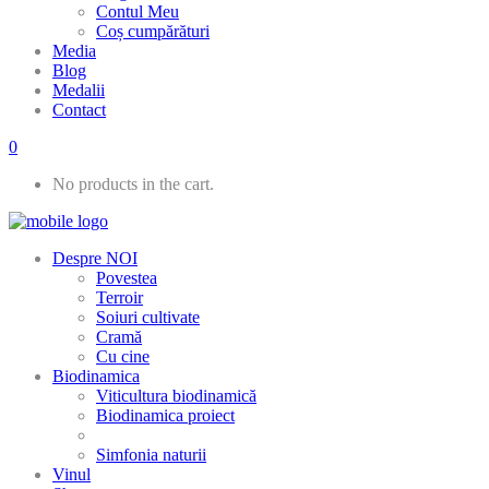
Contul Meu
Coș cumpărături
Media
Blog
Medalii
Contact
0
No products in the cart.
Despre NOI
Povestea
Terroir
Soiuri cultivate
Cramă
Cu cine
Biodinamica
Viticultura biodinamică
Biodinamica proiect
Simfonia naturii
Vinul