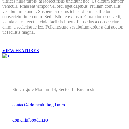
ultrices nulla turpis, at laoreet risus tincidunt nec. Ut dictum tempor
vehicula. Praesent tempor vel orci eget dapibus. Nullam convallis
vestibulum blandit. Suspendisse quis tellus id purus efficitur
consectetur in eu odio. Sed tristique ex justo. Curabitur risus velit,
lacinia eu est eget, lacinia facilisis libero. Phasellus a consectetur
enim, a scelerisque leo. Pellentesque vestibulum dolor a dui auctor,
ut facilisis magna.
VIEW FEATURES
021.79.55.966
Str. Grigore Mora nr. 13, Sector 1 , Bucuresti
contact@domeniulbogdan.ro
domeniulbogdan.ro