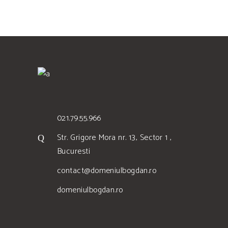
021.79.55.966
Str. Grigore Mora nr. 13, Sector 1 ,
Bucuresti
contact@domeniulbogdan.ro
domeniulbogdan.ro