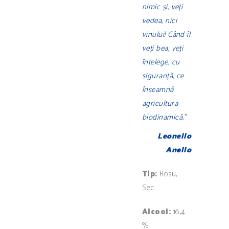
nimic și, veți
vedea, nici
vinului! Când îl
veți bea, veți
întelege, cu
siguranță, ce
înseamnă
agricultura
biodinamică.”
Leonello
Anello
Tip:
Rosu,
Sec
Alcool:
16,4
%