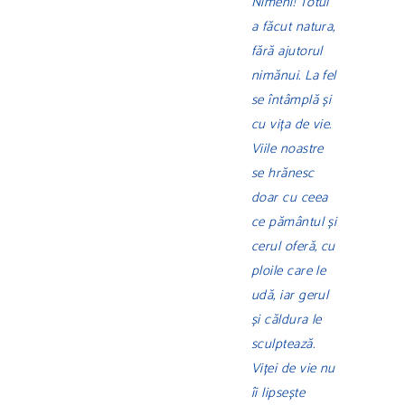
Nimeni! Totul
a făcut natura,
fără ajutorul
nimănui. La fel
se întâmplă și
cu vița de vie.
Viile noastre
se hrănesc
doar cu ceea
ce pământul și
cerul oferă, cu
ploile care le
udă, iar gerul
și căldura le
sculptează.
Viței de vie nu
îi lipsește