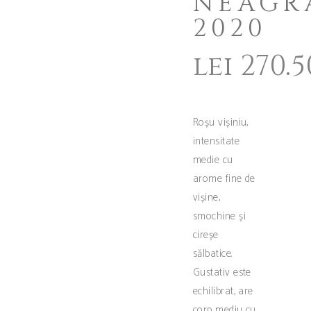
NEAGR
2020
lei
270.5
Roșu vișiniu,
intensitate
medie cu
arome fine de
vișine,
smochine și
cireșe
sălbatice.
Gustativ este
echilibrat, are
corp mediu cu