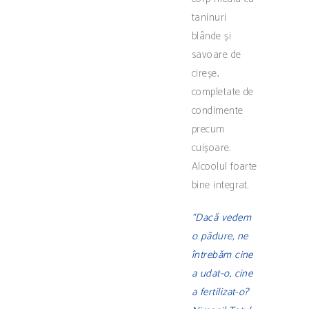
taninuri
blânde și
savoare de
cireșe,
completate de
condimente
precum
cuișoare.
Alcoolul foarte
bine integrat.
“Dacă vedem
o pădure, ne
întrebăm cine
a udat-o, cine
a fertilizat-o?