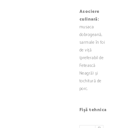
Asociere
culinară:
musaca
dobrogeană,
sarmale în foi
de viță
(preferabil de
Fetească
Neagră) și
tochitură de
porc.
Fișă tehnica