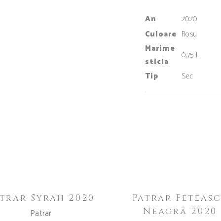
An
2020
Culoare
Rosu
Marime
0,75 L
sticla
Tip
Sec
ADAUGĂ ÎN COȘ
ADAUGĂ ÎN COȘ
trar Syrah 2020
Patrar Feteas
Neagră 2020
Patrar