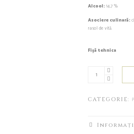
Alcool:
14,7 %
Asociere culinară:
c
rasol de vită.
Fișă tehnica
CATEGORIE:
P
Informați