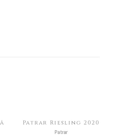
Out of
CITEȘTE MAI MULT
Stock
că
Patrar Riesling 2020
Patrar