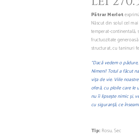
lei
270.
Pătrar Merlot
exprimă
Născut din solul cel mai
temperat-continentală, s
fructuozitate generoasă 
structurat, cu taninuri f
“Dacă vedem o pădure, n
Nimeni! Totul a făcut na
vița de vie. Viile noast
oferă, cu ploile care le 
nu îi lipsește nimic și, v
cu siguranță, ce înseam
Tip:
Rosu, Sec