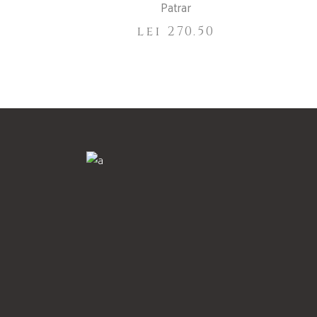
Patrar
lei
270.50