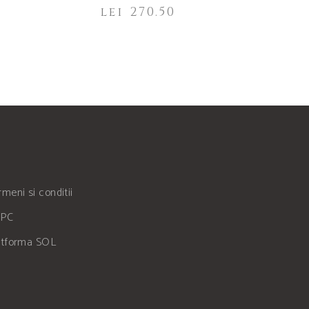
lei
270.50
meni si conditii
PC
atforma SOL