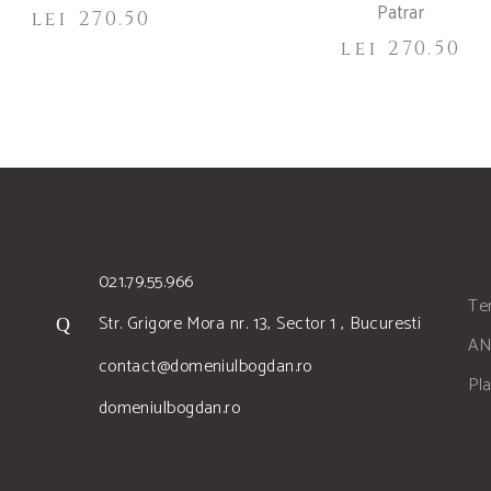
Patrar
lei
270.50
lei
270.50
021.79.55.966
Ter
Str. Grigore Mora nr. 13, Sector 1 , Bucuresti
AN
contact@domeniulbogdan.ro
Pl
domeniulbogdan.ro