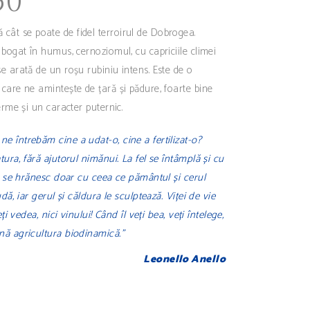
50
 cât se poate de fidel terroirul de Dobrogea.
 bogat în humus, cernoziomul, cu capriciile climei
e arată de un roșu rubiniu intens. Este de o
care ne amintește de țară și pădure, foarte bine
erme și un caracter puternic.
e întrebăm cine a udat-o, cine a fertilizat-o?
tura, fără ajutorul nimănui. La fel se întâmplă și cu
re se hrănesc doar cu ceea ce pământul și cerul
udă, iar gerul și căldura le sculptează. Viței de vie
eți vedea, nici vinului! Când îl veți bea, veți întelege,
nă agricultura biodinamică.”
Leonello Anello